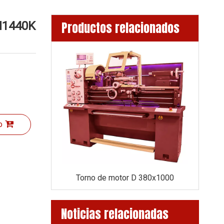
GH1440K
Productos relacionados
o
Lathe de motor D360x1000 (eje de 52 mm)
Torno de motor D 380x1000
Vari
Noticias relacionadas