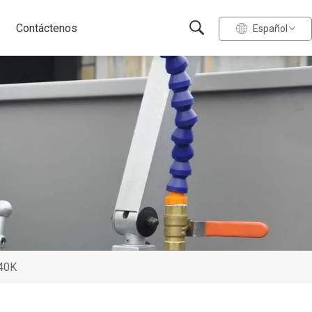
Contáctenos
Español
440K