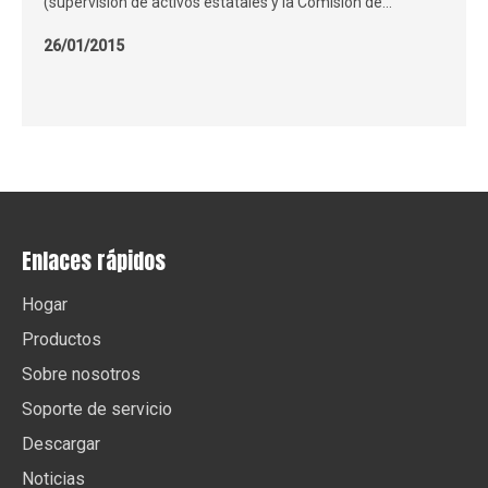
(supervisión de activos estatales y la Comisión de
Administración del Consejo Estatal), es una subsidiaria de
26/01/2015
propiedad total de China Foma (Group) Co., Ltd. que está
subordinada a China National National National National
National.
Enlaces rápidos
Hogar
Productos
Sobre nosotros
Soporte de servicio
Descargar
Noticias