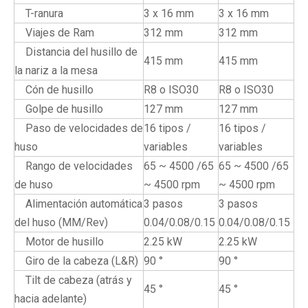
T-ranura
3 x 16 mm
3 x 16 mm
Viajes de Ram
312 mm
312 mm
Distancia del husillo de
415 mm
415 mm
la nariz a la mesa
Cón de husillo
R8 o ISO30
R8 o ISO30
Golpe de husillo
127 mm
127 mm
Paso de velocidades de
16 tipos /
16 tipos /
huso
variables
variables
Rango de velocidades
65 ~ 4500 /65
65 ~ 4500 /65
de huso
~ 4500 rpm
~ 4500 rpm
Alimentación automática
3 pasos
3 pasos
del huso (MM/Rev)
0.04/0.08/0.15
0.04/0.08/0.15
Motor de husillo
2.25 kW
2.25 kW
Giro de la cabeza (L&R)
90 °
90 °
Tilt de cabeza (atrás y
45 °
45 °
hacia adelante)