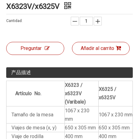
X6323V/x6325V
Cantidad:
Preguntar
Añadir al carrito
产品描述
X6323 /
X6325 /
Artículo No.
x6323V
x6325V
(Varibale)
1067 x 230
Tamaño de la mesa
1067 x 230 mm
mm
Viajes de mesa (x, y)
650 x 305 mm
650 x 305 mm
Viaje de rodilla
400 mm
400 mm