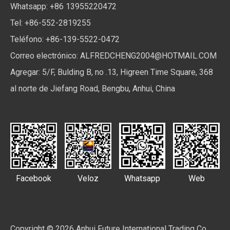
Whatsapp: +86 13955220472
Tel: +86-552-2819255
Teléfono: +86-139-5522-0472
Correo electrónico:
ALFREDCHENG2004@HOTMAIL.COM
Agregar: 5/F, Bulding B, no .13, Higreen Time Square, 368
al norte de Jiefang Road, Bengbu, Anhui, China
Facebook
Veloz
Whatsapp
Web
Copyright ©
2026
Anhui Future International Trading Co.,