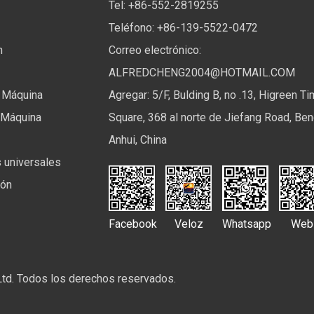
Tel: +86-552-2819255
Teléfono: +86-139-5522-0472
n
Correo electrónico:
ALFREDCHENG2004@HOTMAIL.COM
 Máquina
Agregar: 5/F, Bulding B, no .13, Higreen T
 Máquina
Square, 368 al norte de Jiefang Road, Ben
Anhui, China
 universales
ión
Facebook
Veloz
Whatsapp
Web
 Ltd. Todos los derechos reservados.