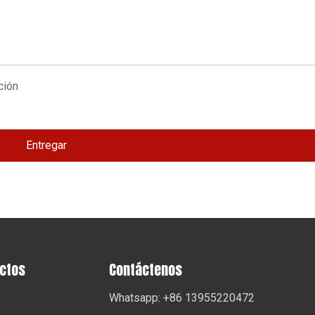
Entregar
uctos
Contáctenos
Whatsapp: +86 13955220472