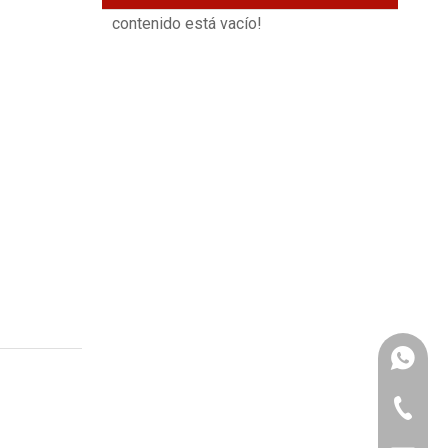
contenido está vacío!
+86 139
+86-552