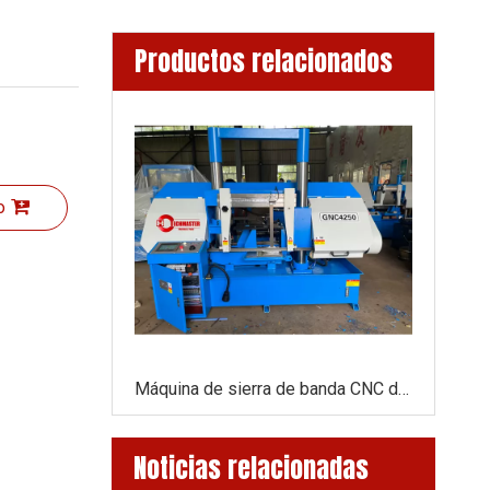
Productos relacionados
o
Sierra de metal circular neumático CS275SA/CS315SA/CS350SA
Máquina de sierra de banda CNC de GNC4250 con alimentador automático
Noticias relacionadas