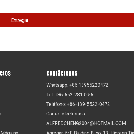
Entregar
uctos
Contáctenos
Whatsapp: +86 13955220472
Tel: +86-552-2819255
Teléfono: +86-139-5522-0472
n
Correo electrónico:
ALFREDCHENG2004@HOTMAIL.COM
 Máquina
Agregar: 5/F, Bulding B, no .13, Higreen T