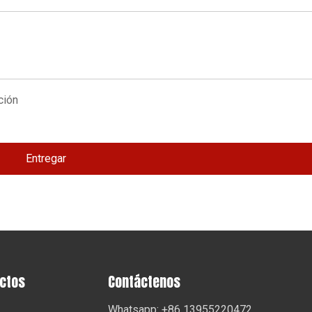
Entregar
uctos
Contáctenos
Whatsapp: +86 13955220472