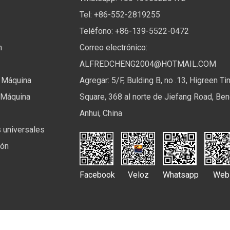
Tel: +86-552-2819255
Teléfono: +86-139-5522-0472
n
Correo electrónico:
ALFREDCHENG2004@HOTMAIL.COM
 Máquina
Agregar: 5/F, Bulding B, no .13, Higreen T
 Máquina
Square, 368 al norte de Jiefang Road, Ben
Anhui, China
 universales
ión
Facebook
Veloz
Whatsapp
Web
 Ltd. Todos los derechos reservados.