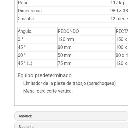
Peso
112 kg
Dimensions
980 × 3
Garantía
12 mes
Ángulo
REDONDO
RECT
0 °
120 mm
150 x
45 °
80 mm
100 x
60 °
50 mm
80 x 
45 ° (L)
75 mm
120 x
Equipo predeterminado
Limitador de la pieza de trabajo (parachoques)
Mesa para corte vertical
Anterior:
Siguiente: