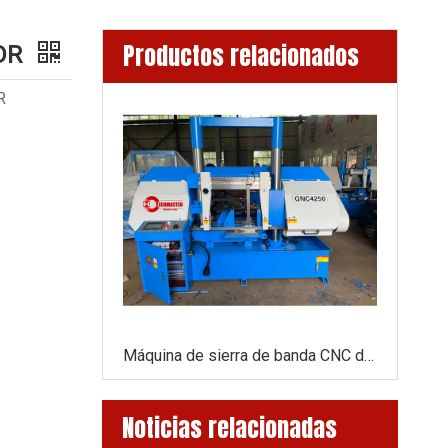
Productos relacionados
HDR
R
Sierra de metal circular neumático CS275SA/CS315SA/CS350SA
Máquina de sierra de banda CNC de GNC4250 con alimentador automático
Noticias relacionadas