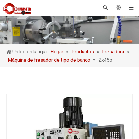
Usted está aquí:
Hogar
»
Productos
»
Fresadora
»
Máquina de fresador de tipo de banco
»
Zx45p