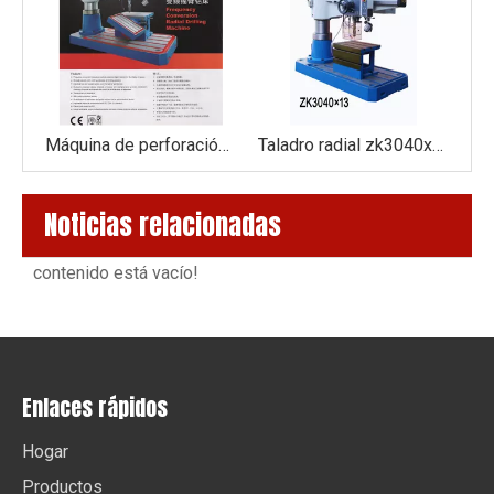
Máquina de perforación radial de frecuencia ZB3080X20; ZB3080X25
Máquina de perforación radial de frecuencia ZB3060X16
Taladro radial zk3040x13
Noticias relacionadas
contenido está vacío!
Enlaces rápidos
Hogar
Productos