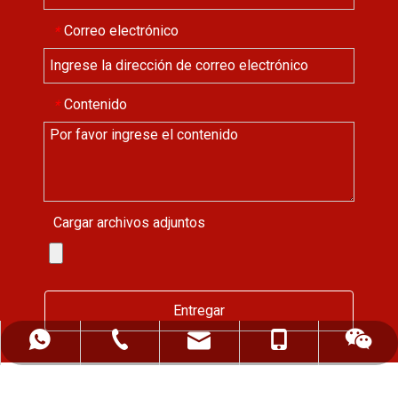
Correo electrónico
*
Contenido
*
Cargar archivos adjuntos
Entregar
ALFREDCHENG2004@HOTMAIL.COM
+86-139-5522-0472
+86 13955220472
+86-552-2819255