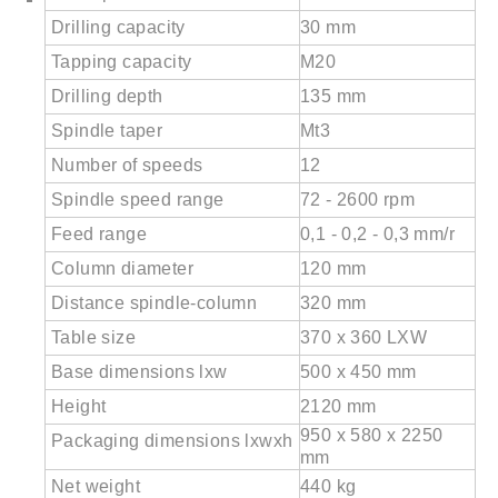
Drilling capacity
30 mm
Tapping capacity
M20
Drilling depth
135 mm
Spindle taper
Mt3
Number of speeds
12
Spindle speed range
72 - 2600 rpm
Feed range
0,1 - 0,2 - 0,3 mm/r
Column diameter
120 mm
Distance spindle-column
320 mm
Table size
370 x 360 LXW
Base dimensions lxw
500 x 450 mm
Height
2120 mm
950 x 580 x 2250
Packaging dimensions lxwxh
mm
Net weight
440 kg